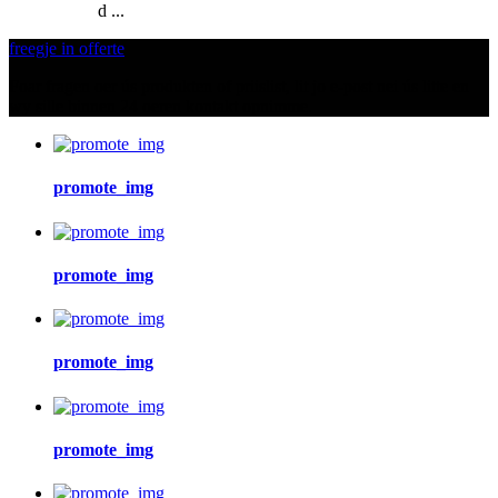
d ...
freegje in offerte
Foar fragen oer ús produkten of priislist, lit jo e-post nei ús litte en
wy sille binnen 24 oeren kontakt opnimme.
promote_img
promote_img
promote_img
promote_img