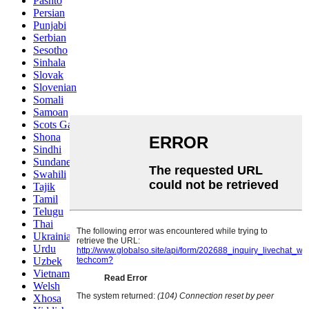
Pashto
Persian
Punjabi
Serbian
Sesotho
Sinhala
Slovak
Slovenian
Somali
Samoan
Scots Gaelic
Shona
Sindhi
Sundanese
Swahili
Tajik
Tamil
Telugu
Thai
Ukrainian
Urdu
Uzbek
Vietnamese
Welsh
Xhosa