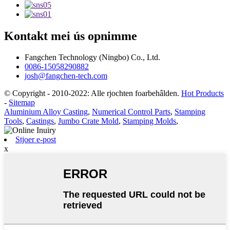
Kontakt mei ús opnimme
Fangchen Technology (Ningbo) Co., Ltd.
0086-15058290882
josh@fangchen-tech.com
© Copyright - 2010-2022: Alle rjochten foarbehâlden.
Hot Products
-
Sitemap
Aluminium Alloy Casting
,
Numerical Control Parts
,
Stamping
Tools
,
Castings
,
Jumbo Crate Mold
,
Stamping Molds
,
Stjoer e-post
x