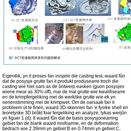
Eigentlik, yn it proses fan inisjele die casting test, waard fûn
dat de posysje grutte fan it produkt produsearre troch die
casting wie hiel oars as de ûntwerp easken (guon posysjes
wiene mear as 30% off), mar de mal grutte wie kwalifisearre
en de krimpfergeliking mei de werklike grutte wie ek yn
oerienstimming mei de krimpwet. Om de oarsaak fan it
probleem út te finen, waard 3D-skennen fan 'e fysike shell en
teoretyske 3D brûkt foar fergeliking en analyze, lykas werjûn
yn figuer 1 (d). It waard fûn dat de basis posysjonearring
gebiet fan de blank waard misfoarme, en de deformation
bedrach wie 2.39mm yn gebiet B en 0.74mm yn gebiet C.