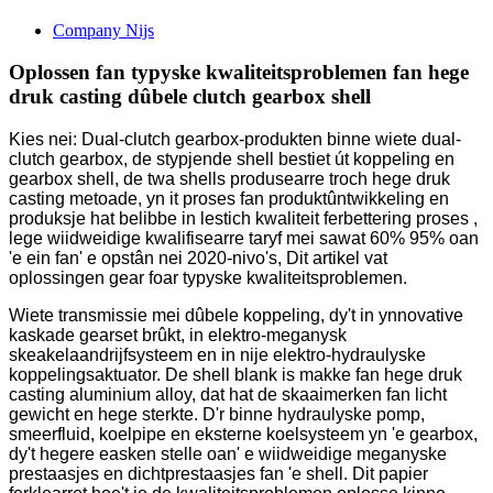
Company Nijs
Oplossen fan typyske kwaliteitsproblemen fan hege
druk casting dûbele clutch gearbox shell
Kies nei: Dual-clutch gearbox-produkten binne wiete dual-
clutch gearbox, de stypjende shell bestiet út koppeling en
gearbox shell, de twa shells produsearre troch hege druk
casting metoade, yn it proses fan produktûntwikkeling en
produksje hat belibbe in lestich kwaliteit ferbettering proses ,
lege wiidweidige kwalifisearre taryf mei sawat 60% 95% oan
'e ein fan' e opstân nei 2020-nivo's, Dit artikel vat
oplossingen gear foar typyske kwaliteitsproblemen.
Wiete transmissie mei dûbele koppeling, dy't in ynnovative
kaskade gearset brûkt, in elektro-meganysk
skeakelaandrijfsysteem en in nije elektro-hydraulyske
koppelingsaktuator. De shell blank is makke fan hege druk
casting aluminium alloy, dat hat de skaaimerken fan licht
gewicht en hege sterkte. D'r binne hydraulyske pomp,
smeerfluid, koelpipe en eksterne koelsysteem yn 'e gearbox,
dy't hegere easken stelle oan' e wiidweidige meganyske
prestaasjes en dichtprestaasjes fan 'e shell. Dit papier