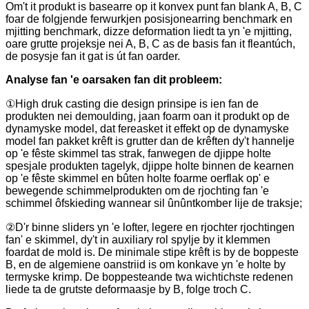
Om't it produkt is basearre op it konvex punt fan blank A, B, C
foar de folgjende ferwurkjen posisjonearring benchmark en
mjitting benchmark, dizze deformation liedt ta yn 'e mjitting,
oare grutte projeksje nei A, B, C as de basis fan it fleantúch,
de posysje fan it gat is út fan oarder.
Analyse fan 'e oarsaken fan dit probleem:
①High druk casting die design prinsipe is ien fan de
produkten nei demoulding, jaan foarm oan it produkt op de
dynamyske model, dat fereasket it effekt op de dynamyske
model fan pakket krêft is grutter dan de krêften dy't hannelje
op 'e fêste skimmel tas strak, fanwegen de djippe holte
spesjale produkten tagelyk, djippe holte binnen de kearnen
op 'e fêste skimmel en bûten holte foarme oerflak op' e
bewegende schimmelprodukten om de rjochting fan 'e
schimmel ôfskieding wannear sil ûnûntkomber lije de traksje;
②D'r binne sliders yn 'e lofter, legere en rjochter rjochtingen
fan' e skimmel, dy't in auxiliary rol spylje by it klemmen
foardat de mold is. De minimale stipe krêft is by de boppeste
B, en de algemiene oanstriid is om konkave yn 'e holte by
termyske krimp. De boppesteande twa wichtichste redenen
liede ta de grutste deformaasje by B, folge troch C.