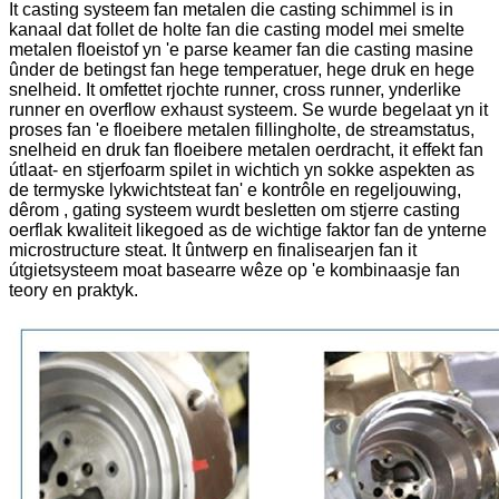
It casting systeem fan metalen die casting schimmel is in
kanaal dat follet de holte fan die casting model mei smelte
metalen floeistof yn 'e parse keamer fan die casting masine
ûnder de betingst fan hege temperatuer, hege druk en hege
snelheid. It omfettet rjochte runner, cross runner, ynderlike
runner en overflow exhaust systeem. Se wurde begelaat yn it
proses fan 'e floeibere metalen fillingholte, de streamstatus,
snelheid en druk fan floeibere metalen oerdracht, it effekt fan
útlaat- en stjerfoarm spilet in wichtich yn sokke aspekten as
de termyske lykwichtsteat fan' e kontrôle en regeljouwing,
dêrom , gating systeem wurdt besletten om stjerre casting
oerflak kwaliteit likegoed as de wichtige faktor fan de ynterne
microstructure steat. It ûntwerp en finalisearjen fan it
útgietsysteem moat basearre wêze op 'e kombinaasje fan
teory en praktyk.