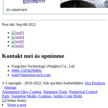
Post tiid: Sep-08-2022
Kontakt mei ús opnimme
Fangchen Technology (Ningbo) Co., Ltd.
0086-15058290882
josh@fangchen-tech.com
© Copyright - 2010-2022: Alle rjochten foarbehâlden.
Hot Products
-
Sitemap
Aluminium Alloy Casting
,
Stamping Tools
,
Numerical Control
Parts
,
Stamping Molds
,
Castings
,
Jumbo Crate Mold
,
Stjoer e-post