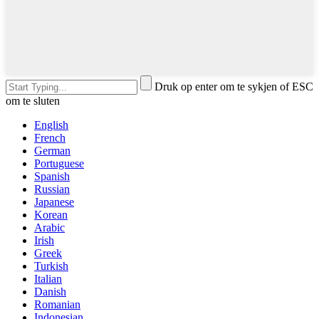
Druk op enter om te sykjen of ESC
om te sluten
English
French
German
Portuguese
Spanish
Russian
Japanese
Korean
Arabic
Irish
Greek
Turkish
Italian
Danish
Romanian
Indonesian