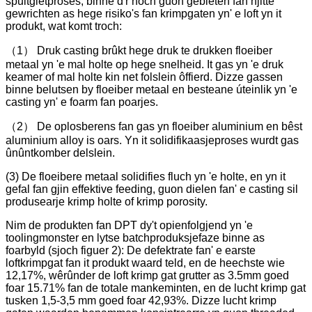
spuitgietproses, binne d'r noch guon gebieten fan hjitte
gewrichten as hege risiko's fan krimpgaten yn' e loft yn it
produkt, wat komt troch:
（1） Druk casting brûkt hege druk te drukken floeiber
metaal yn 'e mal holte op hege snelheid. It gas yn 'e druk
keamer of mal holte kin net folslein ôffierd. Dizze gassen
binne belutsen by floeiber metaal en besteane úteinlik yn 'e
casting yn' e foarm fan poarjes.
（2） De oplosberens fan gas yn floeiber aluminium en bêst
aluminium alloy is oars. Yn it solidifikaasjeproses wurdt gas
ûnûntkomber delslein.
(3) De floeibere metaal solidifies fluch yn 'e holte, en yn it
gefal fan gjin effektive feeding, guon dielen fan' e casting sil
produsearje krimp holte of krimp porosity.
Nim de produkten fan DPT dy't opienfolgjend yn 'e
toolingmonster en lytse batchproduksjefaze binne as
foarbyld (sjoch figuer 2): De defektrate fan' e earste
loftkrimpgat fan it produkt waard teld, en de heechste wie
12,17%, wêrûnder de loft krimp gat grutter as 3.5mm goed
foar 15.71% fan de totale mankeminten, en de lucht krimp gat
tusken 1,5-3,5 mm goed foar 42,93%. Dizze lucht krimp