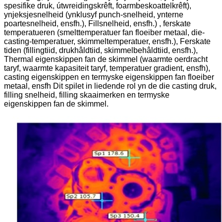
spesifike druk, útwreidingskrêft, foarmbeskoattelkrêft),
ynjeksjesnelheid (ynklusyf punch-snelheid, ynterne
poartesnelheid, ensfh.), Fillsnelheid, ensfh.) , ferskate
temperatueren (smelttemperatuer fan floeiber metaal, die-
casting-temperatuer, skimmeltemperatuer, ensfh.), Ferskate
tiden (fillingtiid, drukhâldtiid, skimmelbehâldtiid, ensfh.),
Thermal eigenskippen fan de skimmel (waarmte oerdracht
taryf, waarmte kapasiteit taryf, temperatuer gradient, ensfh),
casting eigenskippen en termyske eigenskippen fan floeiber
metaal, ensfh Dit spilet in liedende rol yn de die casting druk,
filling snelheid, filling skaaimerken en termyske
eigenskippen fan de skimmel.