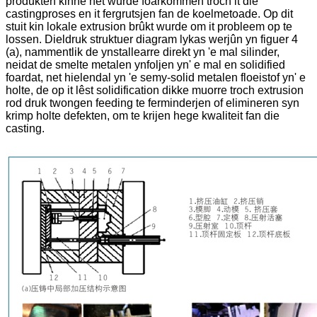
produkten kinne net wurde foarkommen troch it die
castingproses en it fergrutsjen fan de koelmetoade. Op dit
stuit kin lokale extrusion brûkt wurde om it probleem op te
lossen. Dieldruk struktuer diagram lykas werjûn yn figuer 4
(a), nammentlik de ynstallearre direkt yn 'e mal silinder,
neidat de smelte metalen ynfoljen yn' e mal en solidified
foardat, net hielendal yn 'e semy-solid metalen floeistof yn' e
holte, de op it lêst solidification dikke muorre troch extrusion
rod druk twongen feeding te ferminderjen of elimineren syn
krimp holte defekten, om te krijen hege kwaliteit fan die
casting.