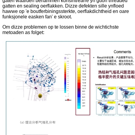
gaten waarden benammen konsintrearre yn guon threaded
gatten en sealing oerflakken. Dizze defekten sille ynfloed
hawwe op 'e boutferbiningssterkte, oerflakdichtheid en oare
funksjonele easken fan' e skroot.
Om dizze problemen op te lossen binne de wichtichste
metoaden as folget: