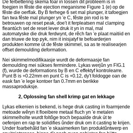
De ferbettering skema foar in lossen dit probleem is in
foegjen in fêste die ejection meganisme Figure 1 (e) op de
fêste die oerflak. By B ferhege 6 set mal plunger, it tafoegjen
fan twa fêste mal plunger yn 'e C, fêste pin rod is te
betrouwen op reset peak, doe't it ferpleatsen mal clamping
fleantúch set de reset lever druk it yn in mal, mal
automatyske die druk ferdwynt, de rêch fan 'e plaat maitiid en
dan triuwe de top pyk, nim it inisjatyf te befoarderjen
produkten komme út de fêste skimmel, sa as te realisearjen
offset demoulding deformation.
Nei skimmelmodifikaasje wurdt de deformaasje fan
demoulding mei súkses fermindere. Lykas werjûn yn FIG.1
(f), wurde de deformations by B en C effektyf kontrolearre.
Punt B is +0.22mm en punt C is +0.12, dy't foldogge oan de
eask fan 'e lege kontoer fan 0.7mm en berikke
massaproduksje.
2, Oplossing fan shell krimp gat en lekkage
Lykas elkenien is bekend, is hege druk casting in foarmjende
metoade wêryn it floeibere metaal fluch yn 'e metalen
skimmelholte wurdt foltôge troch bepaalde druk út te
oefenjen en rap te solidifies ûnder druk om it casting te krijen.
Under foarbehâld fan 'e skaaimerken fan produktûntwerp en