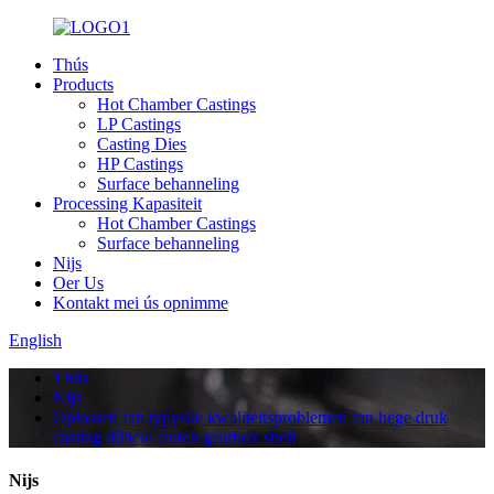
Thús
Products
Hot Chamber Castings
LP Castings
Casting Dies
HP Castings
Surface behanneling
Processing Kapasiteit
Hot Chamber Castings
Surface behanneling
Nijs
Oer Us
Kontakt mei ús opnimme
English
Thús
Nijs
Oplossen fan typyske kwaliteitsproblemen fan hege druk
casting dûbele clutch gearbox shell
Nijs