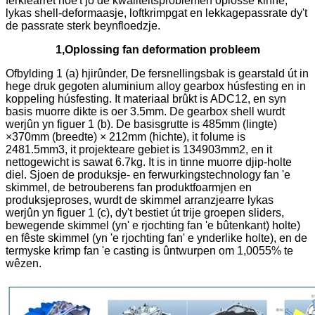
ferklearret hoe't jo de kwaliteitsproblemen oplosse kinne,
lykas shell-deformaasje, loftkrimpgat en lekkagepassrate dy't
de passrate sterk beynfloedzje.
1,
Oplossing fan deformation probleem
Ofbylding 1 (a) hjirûnder, De fersnellingsbak is gearstald út in
hege druk gegoten aluminium alloy gearbox húsfesting en in
koppeling húsfesting. It materiaal brûkt is ADC12, en syn
basis muorre dikte is oer 3.5mm. De gearbox shell wurdt
werjûn yn figuer 1 (b). De basisgrutte is 485mm (lingte)
×370mm (breedte) × 212mm (hichte), it folume is
2481.5mm3, it projekteare gebiet is 134903mm2, en it
nettogewicht is sawat 6.7kg. It is in tinne muorre djip-holte
diel. Sjoen de produksje- en ferwurkingstechnology fan 'e
skimmel, de betrouberens fan produktfoarmjen en
produksjeproses, wurdt de skimmel arranzjearre lykas
werjûn yn figuer 1 (c), dy't bestiet út trije groepen sliders,
bewegende skimmel (yn' e rjochting fan 'e bûtenkant) holte)
en fêste skimmel (yn 'e rjochting fan' e ynderlike holte), en de
termyske krimp fan 'e casting is ûntwurpen om 1,0055% te
wêzen.