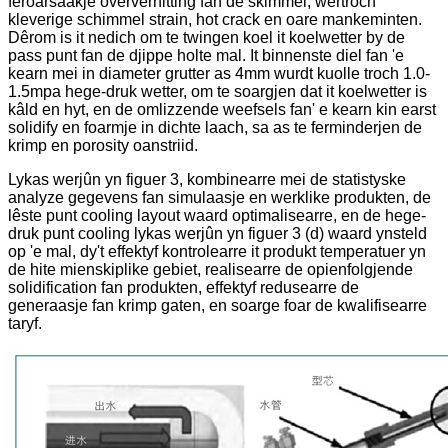
feroarsaakje oververhitting fan de skimmel, wêrtroch
kleverige schimmel strain, hot crack en oare mankeminten.
Dêrom is it nedich om te twingen koel it koelwetter by de
pass punt fan de djippe holte mal. It binnenste diel fan 'e
kearn mei in diameter grutter as 4mm wurdt kuolle troch 1.0-
1.5mpa hege-druk wetter, om te soargjen dat it koelwetter is
kâld en hyt, en de omlizzende weefsels fan' e kearn kin earst
solidify en foarmje in dichte laach, sa as te ferminderjen de
krimp en porosity oanstriid.
Lykas werjûn yn figuer 3, kombinearre mei de statistyske
analyze gegevens fan simulaasje en werklike produkten, de
lêste punt cooling layout waard optimalisearre, en de hege-
druk punt cooling lykas werjûn yn figuer 3 (d) waard ynsteld
op 'e mal, dy't effektyf kontrolearre it produkt temperatuer yn
de hite mienskiplike gebiet, realisearre de opienfolgjende
solidification fan produkten, effektyf redusearre de
generaasje fan krimp gaten, en soarge foar de kwalifisearre
taryf.