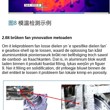
2.6
It brûken fan ynnovative metoaden
Om it lekprobleem fan losse dielen yn 'e spesifike dielen fan'
e gearbox-shell op te lossen, waard de oplossing fan kâld
aluminiumblok pionierswurk brûkt nei befêstiging troch sawol
de oanbod- as fraachkanten. Dat is, in aluminium blok wurdt
laden binnen it produkt foardat filling, lykas werjûn yn figuer
9. Nei it filling en solidification, dit ynfoegje bliuwt binnen de
diel entiteit te lossen it probleem fan lokale krimp en porosity.