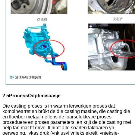
2.5
P
rocess
O
optimisaasje
Die casting proses is in waarm ferwurkjen proses dat
kombinearret en brûkt de die casting masine, die casting die
en floeiber metaal neffens de foarselekteare proses
proseduere en proses parameters, en krijt de die casting mei
help fan macht drive. It nimt alle soarten faktoaren yn
oerweging, lykas druk (ynklusyf ynjeksjekrêft, ynjeksje-