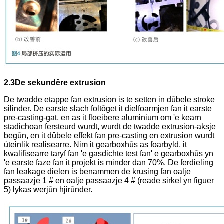
2.3
De sekundêre extrusion
De twadde etappe fan extrusion is te setten in dûbele stroke
silinder. De earste slach foltôget it dielfoarmjen fan it earste
pre-casting-gat, en as it floeibere aluminium om 'e kearn
stadichoan fersteurd wurdt, wurdt de twadde extrusion-aksje
begûn, en it dûbele effekt fan pre-casting en extrusion wurdt
úteinlik realisearre. Nim it gearboxhûs as foarbyld, it
kwalifisearre taryf fan 'e gasdichte test fan' e gearboxhûs yn
'e earste faze fan it projekt is minder dan 70%. De ferdieling
fan leakage dielen is benammen de krusing fan oalje
passaazje 1 # en oalje passaazje 4 # (reade sirkel yn figuer
5) lykas werjûn hjirûnder.